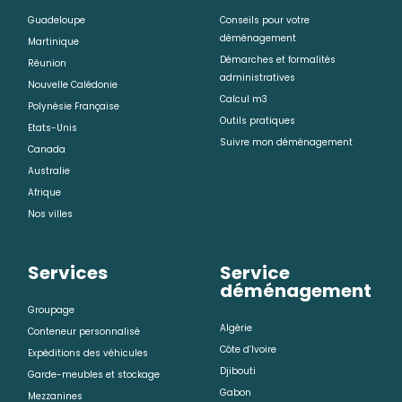
Guadeloupe
Conseils pour votre
déménagement
Martinique
Démarches et formalités
Réunion
administratives
Nouvelle Calédonie
Calcul m3
Polynésie Française
Outils pratiques
Etats-Unis
Suivre mon déménagement
Canada
Australie
Afrique
Nos villes
Services
Service
déménagement
Groupage
Algérie
Conteneur personnalisé
Côte d’Ivoire
Expéditions des véhicules
Djibouti
Garde-meubles et stockage
Gabon
Mezzanines