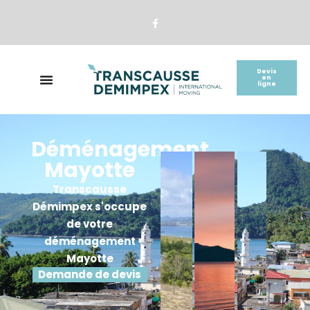
Panneau de gestion des cookies
Devis
en
ligne
Déménagement
Mayotte
Transcausse
Démimpex s'occupe
de votre
déménagement
Mayotte
Demande de devis